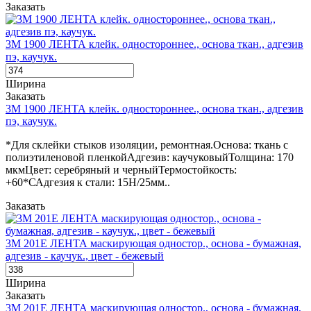
Заказать
3М 1900 ЛЕНТА клейк. одностороннее., основа ткан., адгезив
пэ, каучук.
Ширина
Заказать
3М 1900 ЛЕНТА клейк. одностороннее., основа ткан., адгезив
пэ, каучук.
*Для склейки стыков изоляции, ремонтная.Основа: ткань с
полиэтиленовой пленкойАдгезив: каучуковыйТолщина: 170
мкмЦвет: серебряный и черныйТермостойкость:
+60*САдгезия к стали: 15Н/25мм..
Заказать
3М 201E ЛЕНТА маскирующая одностор., основа - бумажная,
адгезив - каучук., цвет - бежевый
Ширина
Заказать
3М 201E ЛЕНТА маскирующая одностор., основа - бумажная,