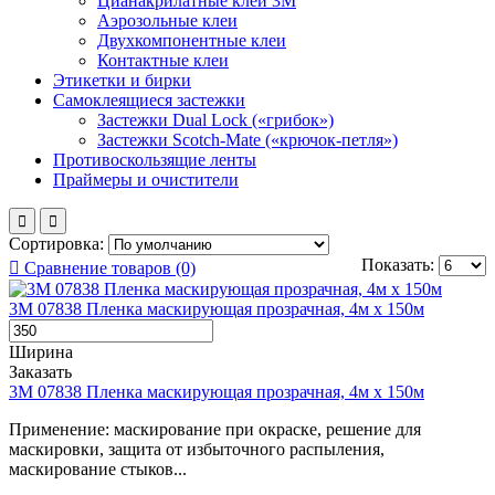
Цианакрилатные клеи 3М
Аэрозольные клеи
Двухкомпонентные клеи
Контактные клеи
Этикетки и бирки
Самоклеящиеся застежки
Застежки Dual Lock («грибок»)
Застежки Scotch-Mate («крючок-петля»)
Противоскользящие ленты
Праймеры и очистители
Сортировка:
Показать:
Сравнение товаров (0)
3М 07838 Пленка маскирующая прозрачная, 4м х 150м
Ширина
Заказать
3М 07838 Пленка маскирующая прозрачная, 4м х 150м
Применение: маскирование при окраске, решение для
маскировки, защита от избыточного распыления,
маскирование стыков...