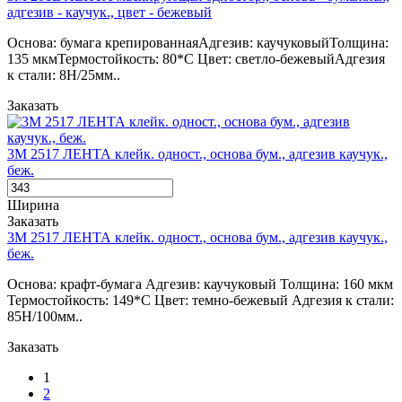
адгезив - каучук., цвет - бежевый
Основа: бумага крепированнаяАдгезив: каучуковыйТолщина:
135 мкмТермостойкость: 80*С Цвет: светло-бежевыйАдгезия
к стали: 8Н/25мм..
Заказать
3М 2517 ЛЕНТА клейк. одност., основа бум., адгезив каучук.,
беж.
Ширина
Заказать
3М 2517 ЛЕНТА клейк. одност., основа бум., адгезив каучук.,
беж.
Основа: крафт-бумага Адгезив: каучуковый Толщина: 160 мкм
Термостойкость: 149*С Цвет: темно-бежевый Адгезия к стали:
85Н/100мм..
Заказать
1
2