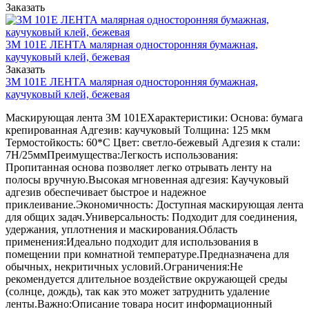
Заказать
3М 101Е ЛЕНТА малярная односторонняя бумажная,
каучуковый клей, бежевая
Заказать
3М 101Е ЛЕНТА малярная односторонняя бумажная,
каучуковый клей, бежевая
Маскирующая лента 3M 101EХарактеристики: Основа: бумага
крепированная Адгезив: каучуковый Толщина: 125 мкм
Термостойкость: 60*С Цвет: светло-бежевый Адгезия к стали:
7Н/25ммПреимущества:Легкость использования:
Пропитанная основа позволяет легко отрывать ленту на
полосы вручную.Высокая мгновенная адгезия: Каучуковый
адгезив обеспечивает быстрое и надежное
приклеивание.Экономичность: Доступная маскирующая лента
для общих задач.Универсальность: Подходит для соединения,
удержания, уплотнения и маскирования.Область
применения:Идеально подходит для использования в
помещении при комнатной температуре.Предназначена для
обычных, некритичных условий.Ограничения:Не
рекомендуется длительное воздействие окружающей среды
(солнце, дождь), так как это может затруднить удаление
ленты.Важно:Описание товара носит информационный