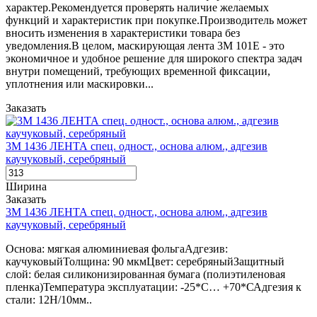
характер.Рекомендуется проверять наличие желаемых
функций и характеристик при покупке.Производитель может
вносить изменения в характеристики товара без
уведомления.В целом, маскирующая лента 3M 101E - это
экономичное и удобное решение для широкого спектра задач
внутри помещений, требующих временной фиксации,
уплотнения или маскировки...
Заказать
3М 1436 ЛЕНТА спец. одност., основа алюм., адгезив
каучуковый, серебряный
Ширина
Заказать
3М 1436 ЛЕНТА спец. одност., основа алюм., адгезив
каучуковый, серебряный
Основа: мягкая алюминиевая фольгаАдгезив:
каучуковыйТолщина: 90 мкмЦвет: серебряныйЗащитный
слой: белая силиконизированная бумага (полиэтиленовая
пленка)Температура эксплуатации: -25*С… +70*САдгезия к
стали: 12Н/10мм..