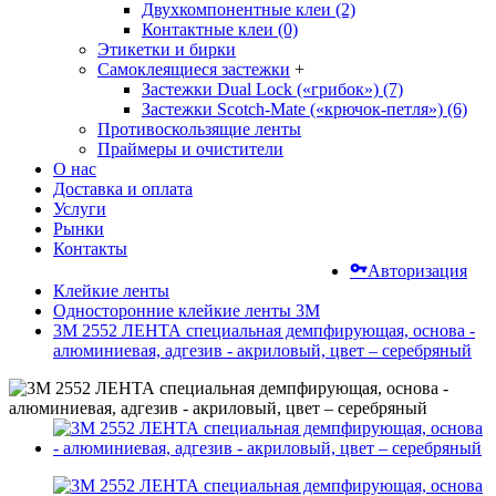
Двухкомпонентные клеи (2)
Контактные клеи (0)
Этикетки и бирки
Самоклеящиеся застежки
+
Застежки Dual Lock («грибок») (7)
Застежки Scotch-Mate («крючок-петля») (6)
Противоскользящие ленты
Праймеры и очистители
О нас
Доставка и оплата
Услуги
Рынки
Контакты
Авторизация
Клейкие ленты
Односторонние клейкие ленты 3М
3М 2552 ЛЕНТА специальная демпфирующая, основа -
алюминиевая, адгезив - акриловый, цвет – серебряный