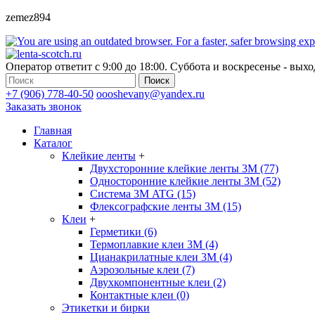
zemez894
Оператор ответит с 9:00 до 18:00. Суббота и воскресенье - вых
Поиск
+7 (906) 778-40-50
oooshevany@yandex.ru
Заказать звонок
Главная
Каталог
Клейкие ленты
+
Двухсторонние клейкие ленты 3М (77)
Односторонние клейкие ленты 3М (52)
Система 3М ATG (15)
Флексографские ленты 3М (15)
Клеи
+
Герметики (6)
Термоплавкие клеи 3М (4)
Цианакрилатные клеи 3М (4)
Аэрозольные клеи (7)
Двухкомпонентные клеи (2)
Контактные клеи (0)
Этикетки и бирки