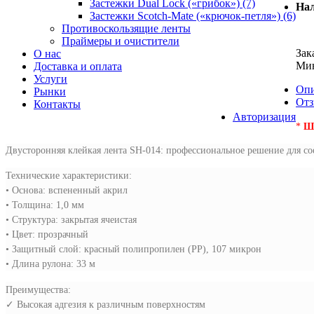
Застежки Dual Lock («грибок») (7)
Нал
Застежки Scotch-Mate («крючок-петля») (6)
Противоскользящие ленты
Праймеры и очистители
Зак
О нас
Мин
Доставка и оплата
Услуги
Опи
Рынки
От
Контакты
Авторизация
*
Ш
Двусторонняя клейкая лента SH-014: профессиональное решение для с
Технические характеристики:
• Основа: вспененный акрил
• Толщина: 1,0 мм
• Структура: закрытая ячеистая
• Цвет: прозрачный
• Защитный слой: красный полипропилен (PP), 107 микрон
• Длина рулона: 33 м
Преимущества:
✓
Высокая адгезия к различным поверхностям