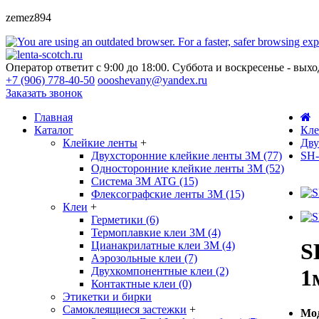
zemez894
Оператор ответит с 9:00 до 18:00. Суббота и воскресенье - вых
+7 (906) 778-40-50
oooshevany@yandex.ru
Заказать звонок
Главная
Каталог
Кле
Клейкие ленты
+
Дву
Двухсторонние клейкие ленты 3М (77)
SH-
Односторонние клейкие ленты 3М (52)
Система 3М ATG (15)
Флексографские ленты 3М (15)
Клеи
+
Герметики (6)
Термоплавкие клеи 3М (4)
S
Цианакрилатные клеи 3М (4)
Аэрозольные клеи (7)
Двухкомпонентные клеи (2)
1
Контактные клеи (0)
Этикетки и бирки
Самоклеящиеся застежки
+
Мод