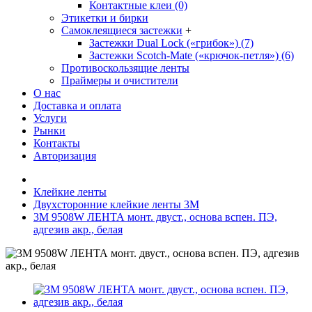
Контактные клеи (0)
Этикетки и бирки
Самоклеящиеся застежки
+
Застежки Dual Lock («грибок») (7)
Застежки Scotch-Mate («крючок-петля») (6)
Противоскользящие ленты
Праймеры и очистители
О нас
Доставка и оплата
Услуги
Рынки
Контакты
Авторизация
Клейкие ленты
Двухсторонние клейкие ленты 3М
3М 9508W ЛЕНТА монт. двуст., основа вспен. ПЭ,
адгезив акр., белая