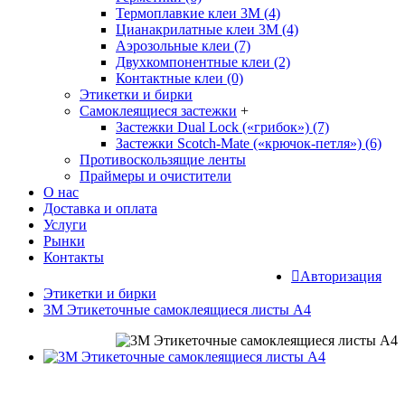
Термоплавкие клеи 3М (4)
Цианакрилатные клеи 3М (4)
Аэрозольные клеи (7)
Двухкомпонентные клеи (2)
Контактные клеи (0)
Этикетки и бирки
Самоклеящиеся застежки
+
Застежки Dual Lock («грибок») (7)
Застежки Scotch-Mate («крючок-петля») (6)
Противоскользящие ленты
Праймеры и очистители
О нас
Доставка и оплата
Услуги
Рынки
Контакты
Авторизация
Этикетки и бирки
3М Этикеточные самоклеящиеся листы А4