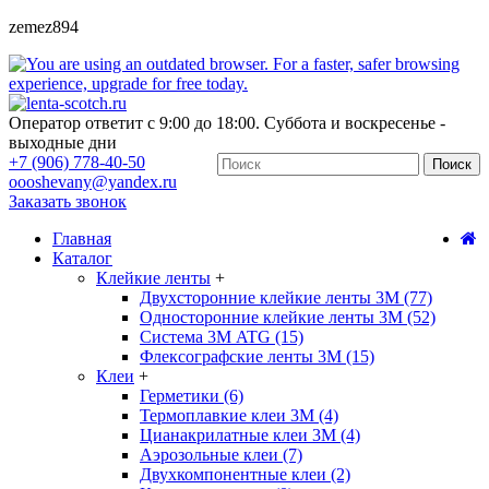
zemez894
Оператор ответит с 9:00 до 18:00. Суббота и воскресенье -
выходные дни
+7 (906) 778-40-50
Поиск
oooshevany@yandex.ru
Заказать звонок
Главная
Каталог
Клейкие ленты
+
Двухсторонние клейкие ленты 3М (77)
Односторонние клейкие ленты 3М (52)
Система 3М ATG (15)
Флексографские ленты 3М (15)
Клеи
+
Герметики (6)
Термоплавкие клеи 3М (4)
Цианакрилатные клеи 3М (4)
Аэрозольные клеи (7)
Двухкомпонентные клеи (2)