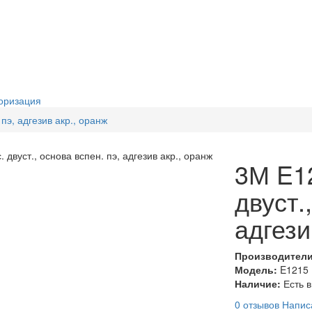
оризация
пэ, адгезив акр., оранж
3М E1
двуст.
адгези
Производител
Модель:
E1215
Наличие:
Есть 
0 отзывов
Напис