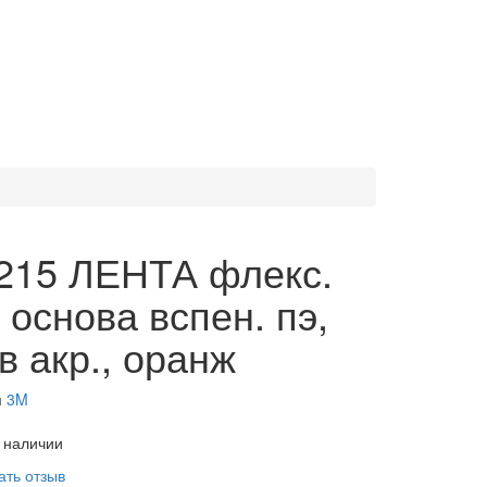
215 ЛЕНТА флекс.
, основа вспен. пэ,
в акр., оранж
и
3M
в наличии
ать отзыв