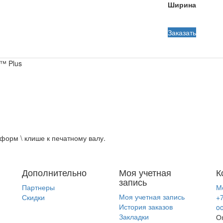
Ширина
Заказать
™ Plus
орм \ клише к печатному валу.
Дополнительно
Моя учетная
К
запись
Партнеры
Мо
Моя учетная запись
Скидки
+7
История заказов
o
Закладки
Оп