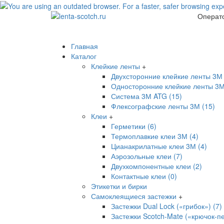
Операто
Главная
Каталог
Клейкие ленты
+
Двухсторонние клейкие ленты 3М 
Односторонние клейкие ленты 3М
Система 3М ATG (15)
Флексографские ленты 3М (15)
Клеи
+
Герметики (6)
Термоплавкие клеи 3М (4)
Цианакрилатные клеи 3М (4)
Аэрозольные клеи (7)
Двухкомпонентные клеи (2)
Контактные клеи (0)
Этикетки и бирки
Самоклеящиеся застежки
+
Застежки Dual Lock («грибок») (7)
Застежки Scotch-Mate («крючок-пе